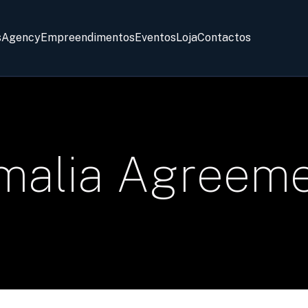
s
Agency
Empreendimentos
Eventos
Loja
Contactos
omalia Agreem