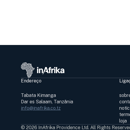
Endereço
Liga
Tabata Kimanga
sobr
Dar es Salaam, Tanzânia
cont
info@inafrika.co.tz
notí
term
loja
© 2026 InAfrika Providence Ltd. All Rights Reserve