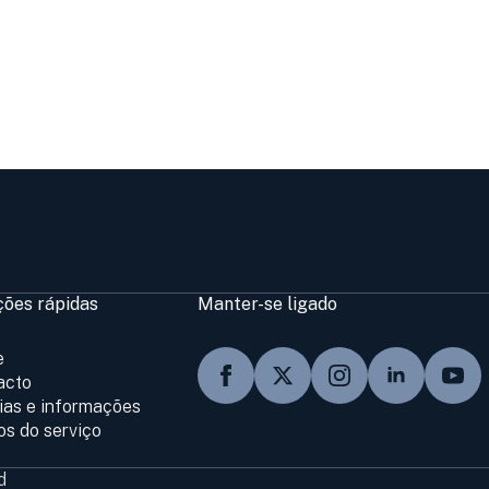
ções rápidas
Manter-se ligado
e
acto
cias e informações
os do serviço
d