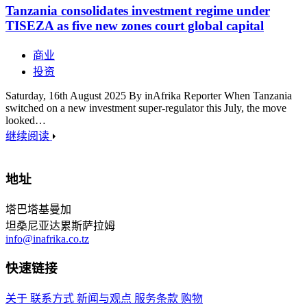
Tanzania consolidates investment regime under
TISEZA as five new zones court global capital
商业
投资
Saturday, 16th August 2025 By inAfrika Reporter When Tanzania
switched on a new investment super-regulator this July, the move
looked…
继续阅读
地址
塔巴塔基曼加
坦桑尼亚达累斯萨拉姆
info@inafrika.co.tz
快速链接
关于
联系方式
新闻与观点
服务条款
购物