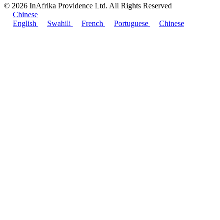
© 2026 InAfrika Providence Ltd. All Rights Reserved
Chinese
English
Swahili
French
Portuguese
Chinese